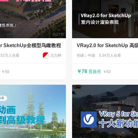
共27节
 for SketchUp全模型鸟瞰教程
.32万人在看
活力网
初级
中级
3.34万人在看
￥78
贵族价
￥59
￥82