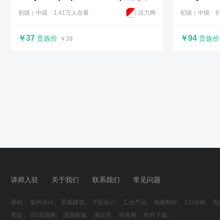
初级
中级
1.41万人在看
活力网
初级
中级
￥37
￥94
贵族价
贵族价
￥39
讲师入驻
关于我们
联系我们
常见问题
课程：
室内设计、
景观建筑、
平面设计、
工业产品、
视频制作、
CG动画、
高
周边：
3D溜溜网、
溜溜商城、
溜云库、
羽兔网、
软件下载、