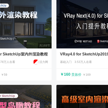
共168节
 for SketchUp室内外渲染教程
.78万人在看
活力网
基础入门
3.53万人在看
￥160
贵族价
￥59
￥169