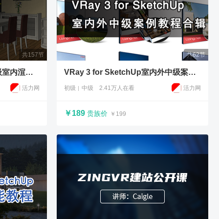
共157节
共62节
VRay2.0 for SketchUp 高级室内渲染教程
VRay 3 for SketchUp室内外中级案例教程合辑
活力网
初级
中级
2.41万人在看
活力网
￥189
贵族价
￥199