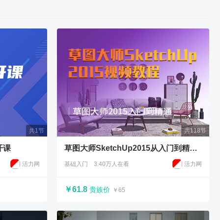
共1节
共118节
开课
草图大师SketchUp2015从入门到精通教程
活力网
基础入门
3.40万人在看
活力网
￥61.8
贵族价
￥65