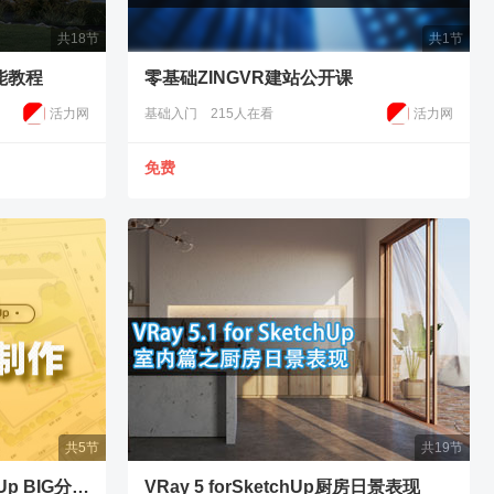
共18节
共1节
功能教程
零基础ZINGVR建站公开课
活力网
基础入门
215人在看
活力网
免费
共5节
共19节
VRay Next(4.0) for SketchUp BIG分析图制作教程
VRay 5 forSketchUp厨房日景表现