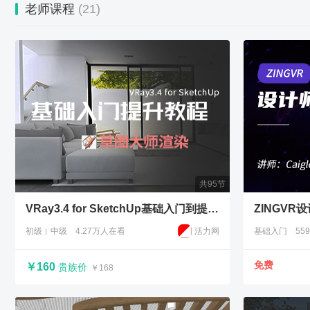
老师课程
(21)
共95节
VRay3.4 for SketchUp基础入门到提升教程
ZINGVR
初级
中级
4.27万人在看
活力网
基础入门
55
免费
￥160
贵族价
￥168