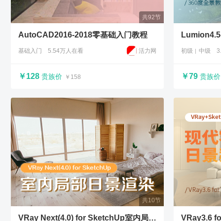
共92节
AutoCAD2016-2018零基础入门教程
基础入门
5.54万人在看
活力网
初级
中级
3
￥128
￥79
贵族价
贵族价
￥158
共10节
VRay Next(4.0) for SketchUp室内局部日景渲染教程