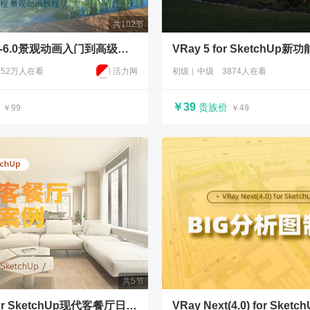
共102节
Lumion4.5-6.0景观动画入门到高级教程教程
VRay 5 for SketchUp新
.52万人在看
活力网
初级
中级
3874人在看
￥39
贵族价
￥99
￥49
共5节
VRay3.6 for SketchUp现代客餐厅日景案例教程