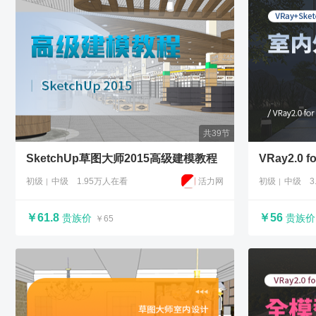
共39节
SketchUp草图大师2015高级建模教程
VRay2.0
初级
中级
1.95万人在看
活力网
初级
中级
3
￥61.8
￥56
贵族价
贵族价
￥65