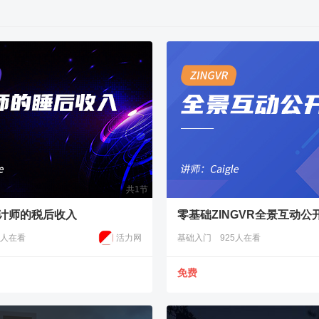
共1节
设计师的税后收入
零基础ZINGVR全景互动公
9人在看
活力网
基础入门
925人在看
免费