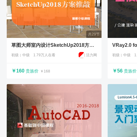
共29节
草图大师室内设计SketchUp2018方案推敲 建模中级课程
VRay2.0
初级
中级
1.79万人在看
活力网
初级
中级
1
￥160
￥56
贵族价
贵族价
￥168