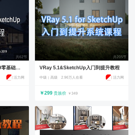
共62节
共205节
VRay4.0 for SketchUp2019零基础入门教程
VRay 5.1&SketchUp入门到提升教程
活力网
中级
高级
2.96万人在看
活力网
￥299
贵族价
￥349