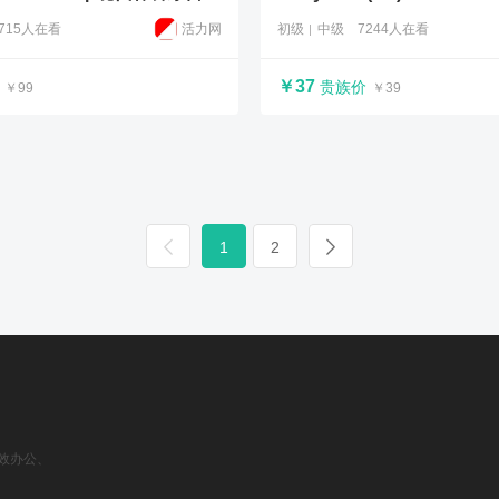
6715人在看
活力网
初级
中级
7244人在看
￥37
贵族价
￥99
￥39
1
2


效办公、