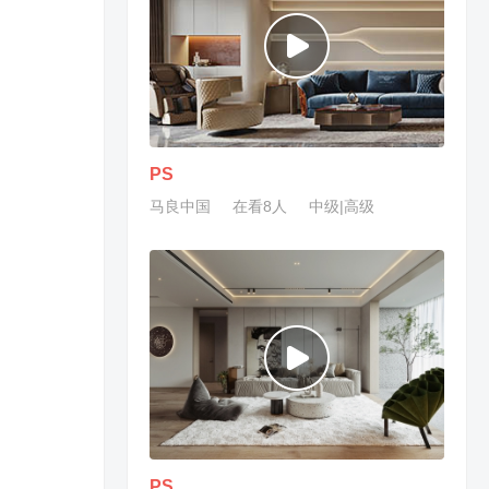
PS
马良中国
在看8人
中级|高级
PS