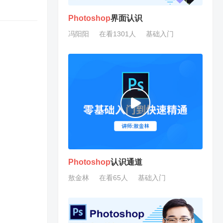
Photoshop
界面认识
冯阳阳
在看1301人
基础入门
Photoshop
认识通道
敖金林
在看65人
基础入门