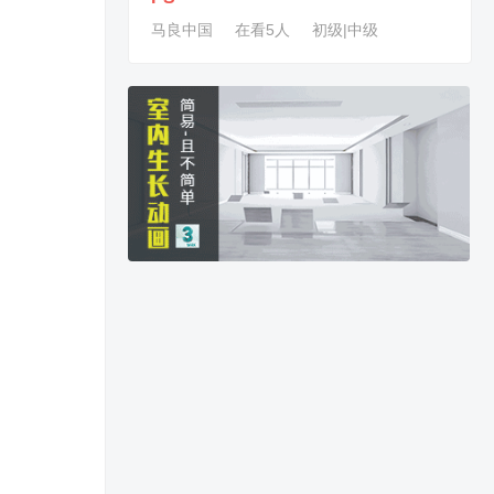
马良中国
在看5人
初级|中级