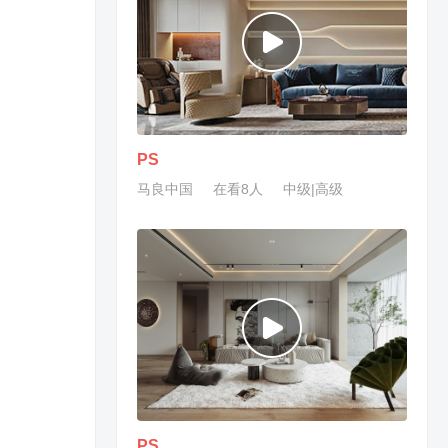
PS
马良中国
在看8人
中级|高级
PS