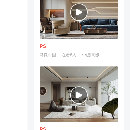
PS
马良中国
在看8人
中级|高级
PS