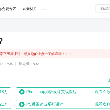
族免费专区
3D素材库
讲师合作
课程文章
？
问答专区
计，彩平图等课程，感兴趣的快点击了解详情！！！
软件下载
2 17:35
浏览量：892
18万
Photoshop排版设计实战教程
观看次数
21万
PS透视速成系列课程
观看次数