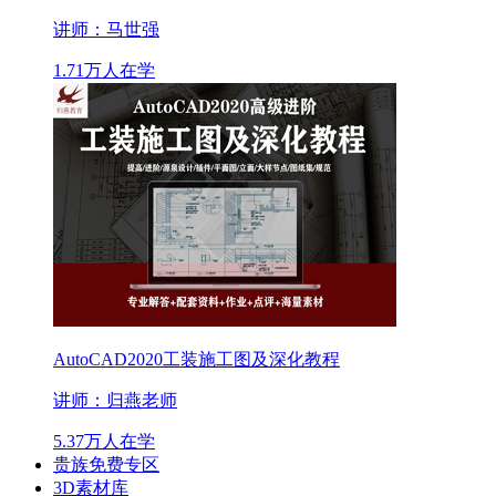
讲师：马世强
1.71万人在学
AutoCAD2020工装施工图及深化教程
讲师：归燕老师
5.37万人在学
贵族免费专区
3D素材库