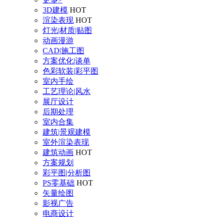
3D建模
HOT
渲染表现
HOT
灯光|材质|贴图
动画漫游
CAD|施工图
方案优化|谈单
色彩软装|彩平图
室内手绘
工艺理论|风水
展厅设计
后期处理
室内合集
建筑|景观建模
室外渲染表现
建筑动画
HOT
方案规划
彩平图|分析图
PS零基础
HOT
矢量绘图
影视广告
电商设计