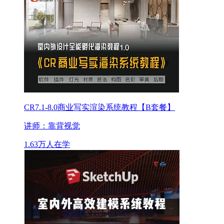
CR7.1-8.0商业写实渲染系统教程【B套餐】
讲师：靠背视觉
1.63万人在学