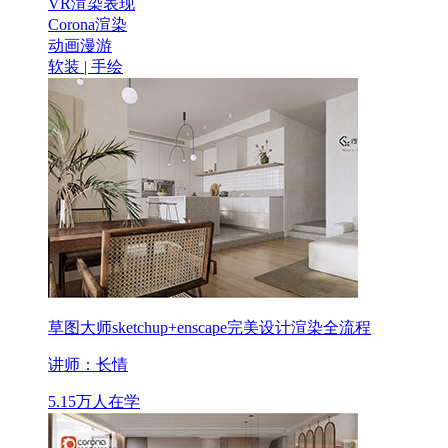
VR渲染表现
Corona渲染
动画漫游
软装 | 手绘
草图大师sketchup+enscape完美设计渲染全流程
讲师：长情
5.15万人在学