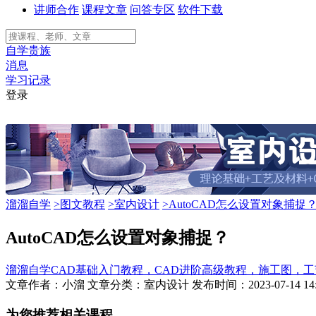
讲师合作
课程文章
问答专区
软件下载
自学贵族
消息
学习记录
登录
溜溜自学
>图文教程
>室内设计
>AutoCAD怎么设置对象捕捉
AutoCAD怎么设置对象捕捉？
溜溜自学CAD基础入门教程，CAD进阶高级教程，施工图，工
文章作者：小溜
文章分类：室内设计
发布时间：2023-07-14 14:
为您推荐相关课程