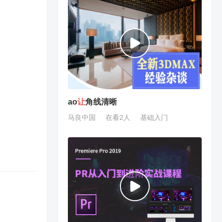
ao
让
角线清晰
马良中国
在看2人
基础入门