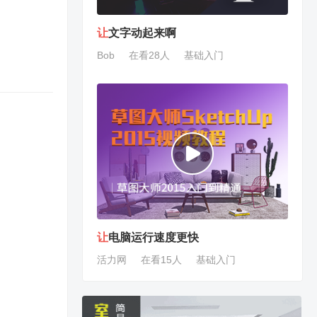
让
文字动起来啊
Bob
在看28人
基础入门
让
电脑运行速度更快
活力网
在看15人
基础入门