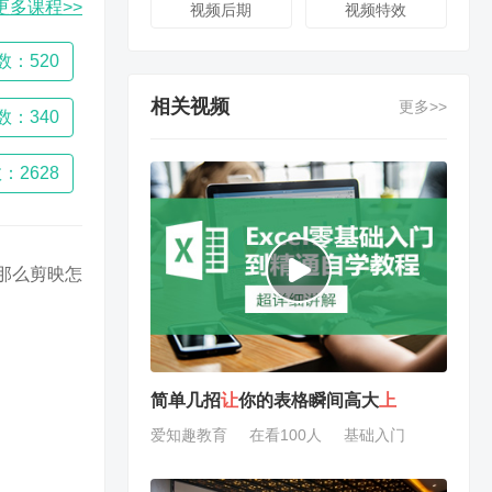
更多课程>>
视频后期
视频特效
数：520
相关视频
更多>>
数：340
：2628
那么剪映怎
简单几招
让
你的表格瞬间高大
上
爱知趣教育
在看100人
基础入门