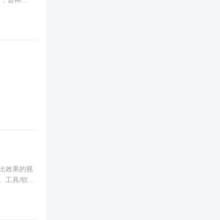
号：雷神
比效果的视
。工具/软件