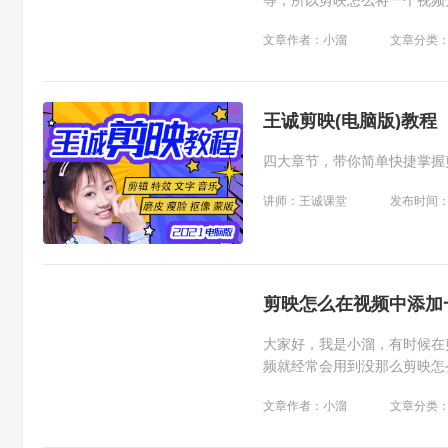
等，所以剪映怎么将一个视频
(ThundeRobot)911Ze
文章作者：小溜
文章分类
王诚剪映(电脑版)教程
四大章节，带你简单快捷掌握
讲师：王诚课堂
发布时间：20
剪映怎么在视频中添加
大家好，我是小溜，有时候在
频就经常会用到没那么剪映怎
硬件型号：微软Surface Lap
文章作者：小溜
文章分类