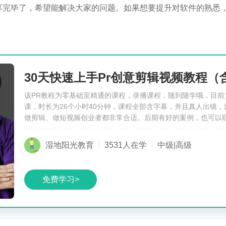
分享完毕了，希望能解决大家的问题。如果想要提升对软件的熟悉
该PR教程为零基础至精通的课程，录播课程，随到随学哦，目前
课，时长为26个小时40分钟，课程全部含字幕，并且真人出镜，
做剪辑、做短视频创业者都非常合适。后期有好的案例，也可以
老师录制讲解。 教程总共包含21个核心内容，电影混剪、定格动画、转
场、文字、模板套用、绿幕剪辑、磨皮、音频处理、调色、综艺效
湿地阳光教育
3531人在学
中级|高级
全景、批量加字幕、多机位剪辑、视频拍摄工作流，各大宝藏素
锦，加减视频水印，卡点快闪，文字翻滚，mocha跟踪，影视解
端剪映。不管你是做生活段子、影视段子、短视频 、电商主图视
免费学习>
常适合。 另外，附赠新手向套用AE模板全流程