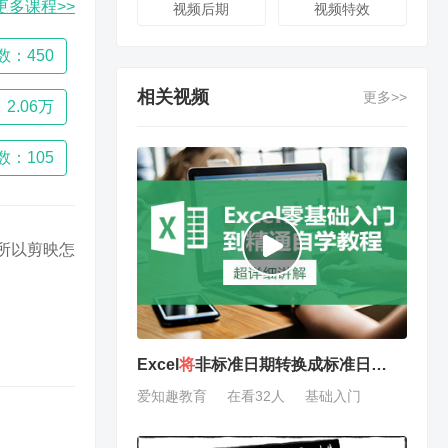
更多课程>>
视频后期
视频特效
数：450
相关视频
更多>>
2.06万
数：105
所以剪映怎
Excel
将
非标准日期转换成标准日期以及
分
爱知趣教育
在看32人
基础入门