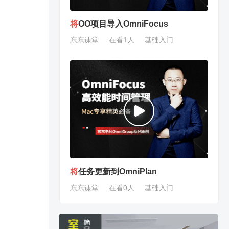
将
OO项目导入OmniFocus
东东课堂
在看1人
基础入门
将
任务更新到OmniPlan
东东课堂
在看0人
基础入门