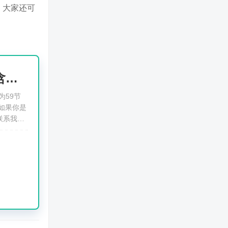
，大家还可
30天快速上手Pr创意剪辑视频教程（含手机剪映课程，含字幕）
为59节
如果你是
联系我们
果、VR
材网站集
说，手机
频、都非