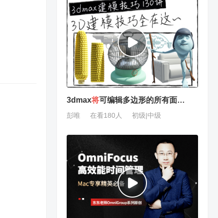
3dmax
将
可编辑多边形的所有面拆
分
为单独
彭唯
在看180人
初级|中级