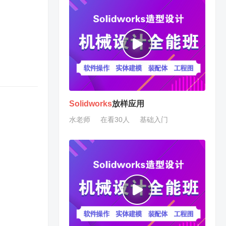
Solidworks
放样应用
水老师
在看30人
基础入门