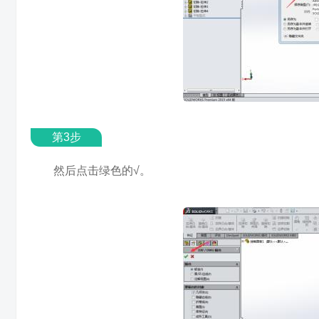
第3步
然后点击绿色的√。