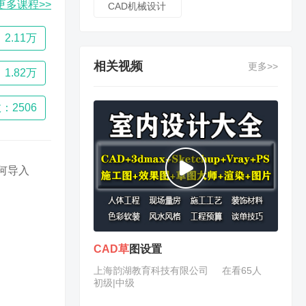
更多课程>>
CAD机械设计
2.11万
相关视频
更多>>
1.82万
：2506
何导入
CAD
草
图设置
上海韵湖教育科技有限公司
在看65人
初级|中级