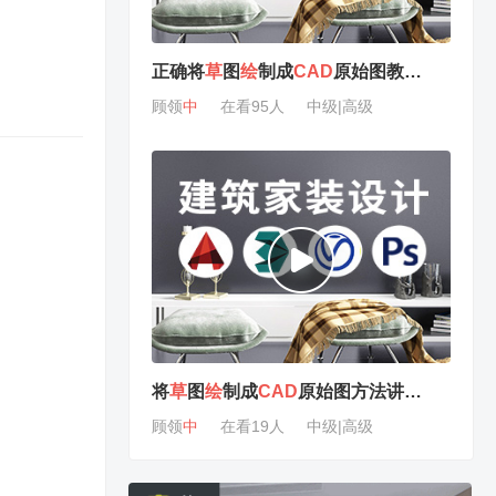
正确将
草
图
绘
制成
CAD
原始图教程（
二
）
顾领
中
在看95人
中级|高级
将
草
图
绘
制成
CAD
原始图方法讲解（
二
）
顾领
中
在看19人
中级|高级