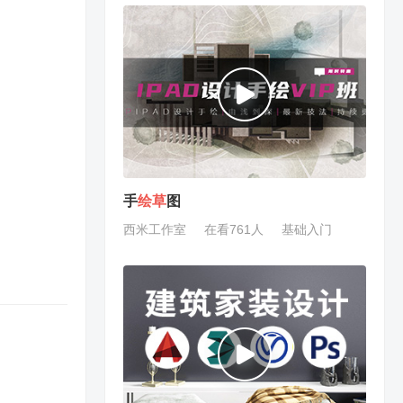
手
绘
草
图
西米工作室
在看761人
基础入门