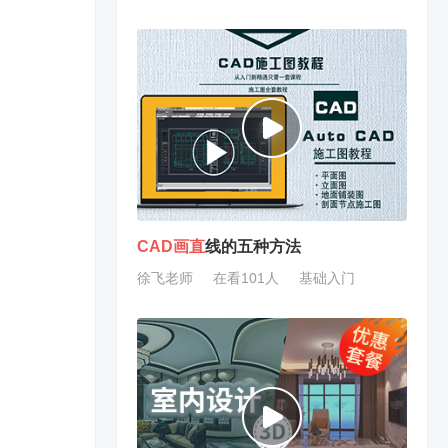
CAD
画
直
线的五种方法
徐飞老师
在看101人
基础入门