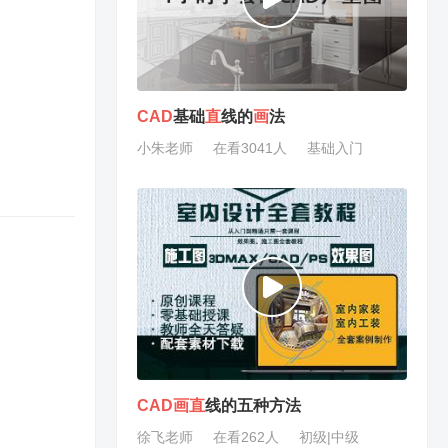
CAD
基础
直
线的
画
法
小朱老师
在看3041人
基础入门
CAD
画
直
线的五种方法
徐飞老师
在看262人
初级|中级