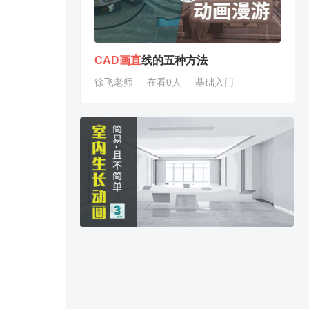
CAD
画
直
线的五种方法
徐飞老师
在看0人
基础入门