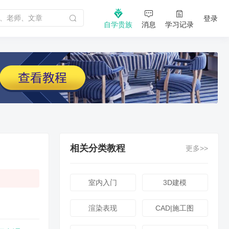
登录
自学贵族
消息
学习记录
相关分类教程
更多>>
室内入门
3D建模
渲染表现
CAD|施工图