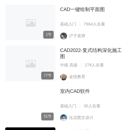
CAD一键绘制平面图
基础入门
7964人在看
1节
沪子老师
CAD2022-复式结构深化施工
图
中级 高级
278人在看
77节
金悦教育
室内CAD软件
基础入门
30人在看
51节
泓启图文设计