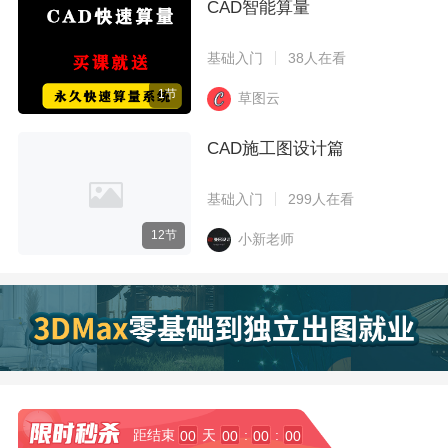
CAD智能算量
基础入门
38人在看
1节
草图云
CAD施工图设计篇
基础入门
299人在看
12节
小新老师
距结束
天
:
:
00
00
00
00