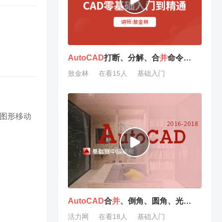
AutoCAD
打断、分解、合
并
命令的使用教程
敖金林
在看15人
基础入门
将图形移动
AutoCAD
合
并
、倒角、圆角、光滑曲线、分解命令的应用
活力网
在看18人
基础入门