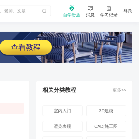
登录
自学贵族
消息
学习记录
相关分类教程
更多>>
室内入门
3D建模
渲染表现
CAD|施工图