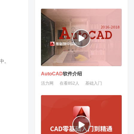
中。
AutoCAD
软件介绍
活力网
在看852人
基础入门