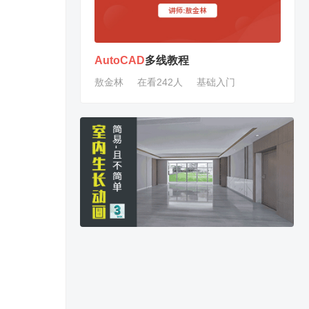
AutoCAD
多线教程
敖金林
在看242人
基础入门