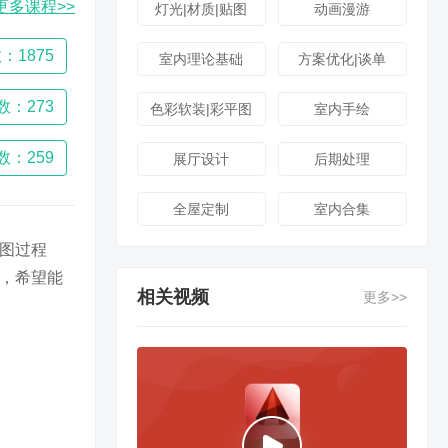
更多课程>>
灯光|材质|贴图
动画漫游
：1875
室内理论基础
方案优化|谈单
数：273
色彩软装|彩平图
室内手绘
数：259
展厅设计
后期处理
全屋定制
室内合集
绘图过程
法，希望能
相关视频
更多>>