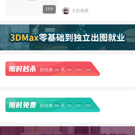
15节
大彭老师
距结束
天
:
:
00
00
00
00
距结束
天
:
:
00
00
00
00